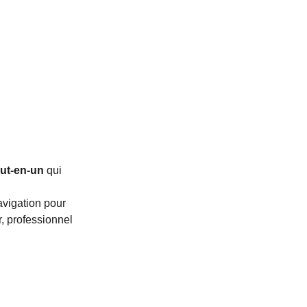
NOUS CONTACTER
+33 1 89 62 41 00
contact@frenchsailors.fr
out-en-un
 qui 
avigation pour 
, professionnel 