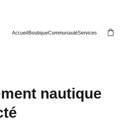
Accueil
Boutique
Communauté
Services
ment nautique
cté